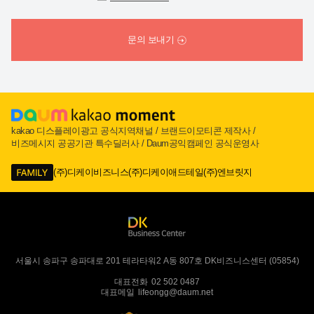
문의 보내기
kakao 디스플레이광고 공식지역채널 / 브랜드이모티콘 제작사 /
비즈메시지 공공기관 특수딜러사 / Daum공익캠페인 공식운영사
(주)디케이비즈니스
(주)디케이애드테일
(주)엔브릿지
서울시 송파구 송파대로 201 테라타워2 A동 807호 DK비즈니스센터 (05854)
대표전화
02 502 0487
대표메일
lifeongg@daum.net