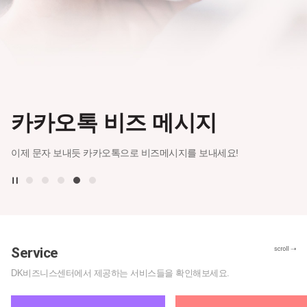
카카오 광고가 어렵다면
카카오톡 채널 메시지
무엇이든 물어보세요!
카카오 모먼트 광고
브랜드 이모티콘
카카오톡 비즈 메시지
카카오톡 채널은 누구나 무료로 만들고 운영할 수 있는
㈜DK비즈니스센터는 새로운 서비스를 이끌어가는
다양한 형태의 크리에이티브로 브랜드 가치를 강화할 수 있는
브랜드를 담음 이모티콘으로 광고주의 이벤트 페이지에서
카카오톡 안의 비즈니스 홈! 이제 카카오톡 채널로 가장 쉽고
트랜드세터(Trend Setter)로서 광고주를 위한 다양한 서비스
디스플레이 광고. 브랜드와 관련 있는 최적의 오디언스를 찾아,
이벤트 참여를 유도하고 사용자에게 이모티콘을 제공 함으로써
편리한 디지털 마케팅을 진행해 보세요!
제휴 및 효과 높은광고를 제공하겠습니다.
최적의 순간에 광고를 노출하여 퍼포먼스를 극대화 할 수 있습니다.
효과적인 브랜드 마케팅을 진행할 수 있습니다.
이제 문자 보내듯 카카오톡으로 비즈메시지를 보내세요!
Service
DK비즈니스센터에서 제공하는 서비스들을 확인해보세요.